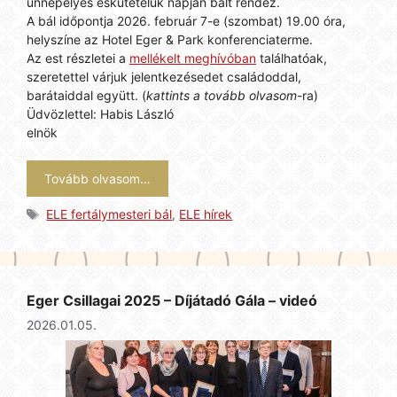
ünnepélyes eskütételük napján bált rendez.
A bál időpontja 2026. február 7-e (szombat) 19.00 óra,
helyszíne az Hotel Eger & Park konferenciaterme.
Az est részletei a
mellékelt meghívóban
találhatóak,
szeretettel várjuk jelentkezésedet családoddal,
barátaiddal együtt. (
kattints a tovább olvasom
-ra)
Üdvözlettel: Habis László
elnök
Tovább olvasom…
Címkék
ELE fertálymesteri bál
,
ELE hírek
Eger Csillagai 2025 – Díjátadó Gála – videó
2026.01.05.