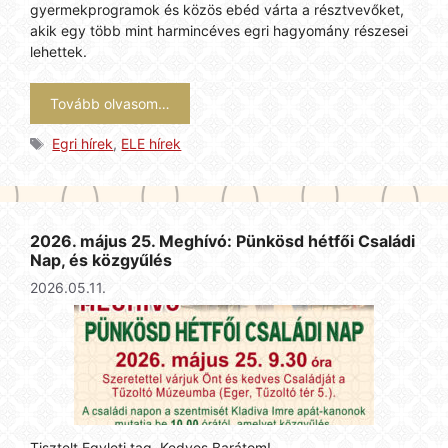
gyermekprogramok és közös ebéd várta a résztvevőket,
akik egy több mint harmincéves egri hagyomány részesei
lehettek.
Tovább olvasom…
Címkék
Egri hírek
,
ELE hírek
2026. május 25. Meghívó: Pünkösd hétfői Családi
Nap, és közgyűlés
2026.05.11.
Tisztelt Egyleti tag, Kedves Barátom!