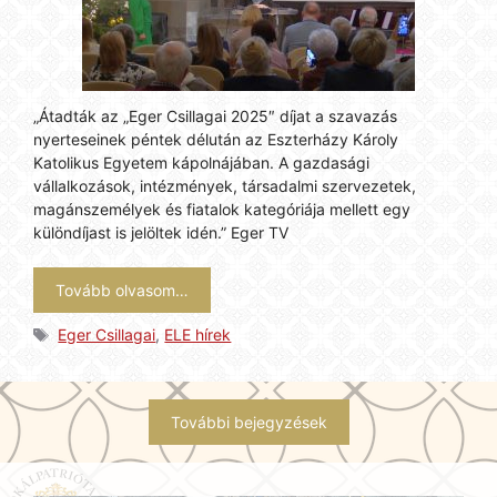
„Átadták az „Eger Csillagai 2025″ díjat a szavazás
nyerteseinek péntek délután az Eszterházy Károly
Katolikus Egyetem kápolnájában. A gazdasági
vállalkozások, intézmények, társadalmi szervezetek,
magánszemélyek és fiatalok kategóriája mellett egy
különdíjast is jelöltek idén.” Eger TV
Tovább olvasom…
Címkék
Eger Csillagai
,
ELE hírek
További bejegyzések