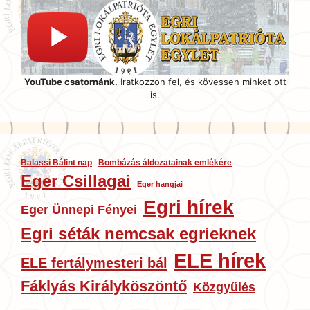
YouTube csatornánk.
Iratkozzon fel, és kövessen minket ott
is.
Balassi Bálint nap
Bombázás áldozatainak emlékére
Eger Csillagai
Eger hangjai
Egri hírek
Eger Ünnepi Fényei
Egri séták nemcsak egrieknek
ELE hírek
ELE fertálymesteri bál
Fáklyás Királyköszöntő
Közgyűlés