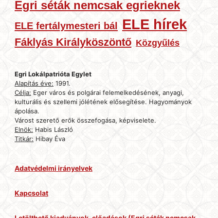
Egri séták nemcsak egrieknek
ELE hírek
ELE fertálymesteri bál
Fáklyás Királyköszöntő
Közgyűlés
Egri Lokálpatrióta Egylet
Alapítás éve:
1991.
Célja:
Eger város és polgárai felemelkedésének, anyagi,
kulturális és szellemi jólétének elősegítése. Hagyományok
ápolása.
Várost szerető erők összefogása, képviselete.
Elnök:
Habis László
Titkár:
Hibay Éva
Adatvédelmi irányelvek
Kapcsolat
Letölthető kiadványok, előadások (Egri séták nemcsak