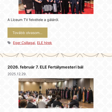
A Líceum TV felvétele a gáláról.
Tovább olvasom…
Címkék
Eger Csillagai
,
ELE hírek
2026. február 7. ELE Fertálymesteri bál
2025.12.29.