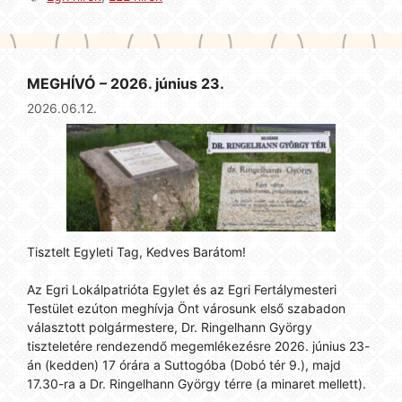
MEGHÍVÓ – 2026. június 23.
2026.06.12.
Tisztelt Egyleti Tag, Kedves Barátom!
Az Egri Lokálpatrióta Egylet és az Egri Fertálymesteri
Testület ezúton meghívja Önt városunk első szabadon
választott polgármestere, Dr. Ringelhann György
tiszteletére rendezendő megemlékezésre 2026. június 23-
án (kedden) 17 órára a Suttogóba (Dobó tér 9.), majd
17.30-ra a Dr. Ringelhann György térre (a minaret mellett).