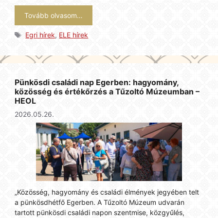
Tovább olvasom…
Címkék
Egri hírek
,
ELE hírek
Pünkösdi családi nap Egerben: hagyomány,
közösség és értékőrzés a Tűzoltó Múzeumban –
HEOL
2026.05.26.
„Közösség, hagyomány és családi élmények jegyében telt
a pünkösdhétfő Egerben. A Tűzoltó Múzeum udvarán
tartott pünkösdi családi napon szentmise, közgyűlés,