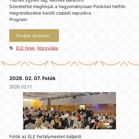
Szeretettel meghívjuk a hagyományosan Pünkösd hétfőn
megrendezésre kerülő családi napunkra.
Program:
Tovább olvasom…
Címkék
ELE hírek
,
Közgyűlés
2026. 02. 07. Fotók
2026.02.17.
Fotók az ELE Fertálymesteri báljáról.