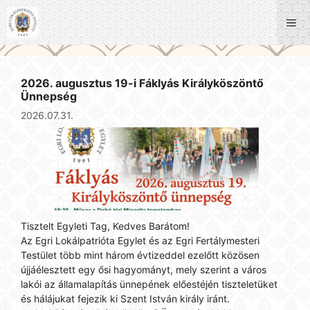
Kilépés
a
Me
tartalomba
2026. augusztus 19-i Fáklyás Királyköszöntő
Ünnepség
2026.07.31.
Tisztelt Egyleti Tag, Kedves Barátom!
Az Egri Lokálpatrióta Egylet és az Egri Fertálymesteri
Testület több mint három évtizeddel ezelőtt közösen
újjáélesztett egy ősi hagyományt, mely szerint a város
lakói az államalapítás ünnepének előestéjén tiszteletüket
és hálájukat fejezik ki Szent István király iránt.