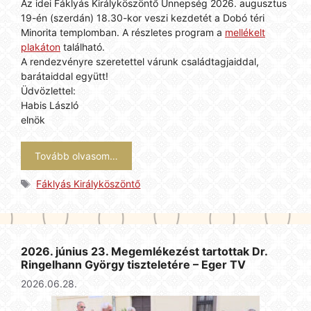
Az idei Fáklyás Királyköszöntő Ünnepség 2026. augusztus
19-én (szerdán) 18.30-kor veszi kezdetét a Dobó téri
Minorita templomban. A részletes program a
mellékelt
plakáton
található.
A rendezvényre szeretettel várunk családtagjaiddal,
barátaiddal együtt!
Üdvözlettel:
Habis László
elnök
Tovább olvasom…
Címkék
Fáklyás Királyköszöntő
2026. június 23. Megemlékezést tartottak Dr.
Ringelhann György tiszteletére – Eger TV
2026.06.28.