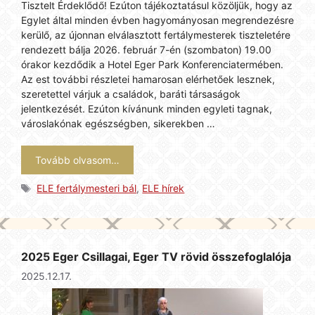
Tisztelt Érdeklődő! Ezúton tájékoztatásul közöljük, hogy az
Egylet által minden évben hagyományosan megrendezésre
kerülő, az újonnan elválasztott fertálymesterek tiszteletére
rendezett bálja 2026. február 7-én (szombaton) 19.00
órakor kezdődik a Hotel Eger Park Konferenciatermében.
Az est további részletei hamarosan elérhetőek lesznek,
szeretettel várjuk a családok, baráti társaságok
jelentkezését. Ezúton kívánunk minden egyleti tagnak,
városlakónak egészségben, sikerekben …
Tovább olvasom…
Címkék
ELE fertálymesteri bál
,
ELE hírek
2025 Eger Csillagai, Eger TV rövid összefoglalója
2025.12.17.