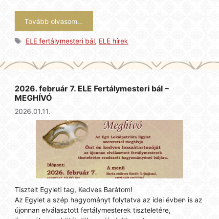
Tovább olvasom…
Címkék
ELE fertálymesteri bál
,
ELE hírek
2026. február 7. ELE Fertálymesteri bál –
MEGHÍVÓ
2026.01.11.
Tisztelt Egyleti tag, Kedves Barátom!
Az Egylet a szép hagyományt folytatva az idei évben is az
újonnan elválasztott fertálymesterek tiszteletére,