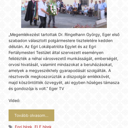
„Megemlékezést tartottak Dr. Ringelhann György, Eger első
szabadon választott polgármestere tiszteletére kedden
délután. Az Egri Lokálpatrióta Egylet és az Egri
Fertálymesteri Testület által szervezett eseményen
felidézték a néhai városvezető munkásságát, emberségét,
orvosi hivatását, valamint mindazokat a beruházásokat,
amelyek a megyeszékhely gyarapodását szolgálták. A
résztvevők megkoszorúzták a díszpolgár emlékkövét,
majd köszöntötték özvegyét, aki egyben hűséges támasza
és gondozója is volt.” Eger TV
Videó:
Tovább olvasom…
Címkék
Egri hírek
,
ELE hírek