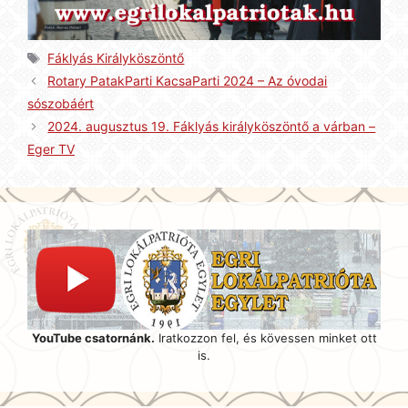
Címkék
Fáklyás Királyköszöntő
Rotary PatakParti KacsaParti 2024 – Az óvodai
sószobáért
2024. augusztus 19. Fáklyás királyköszöntő a várban –
Eger TV
YouTube csatornánk.
Iratkozzon fel, és kövessen minket ott
is.