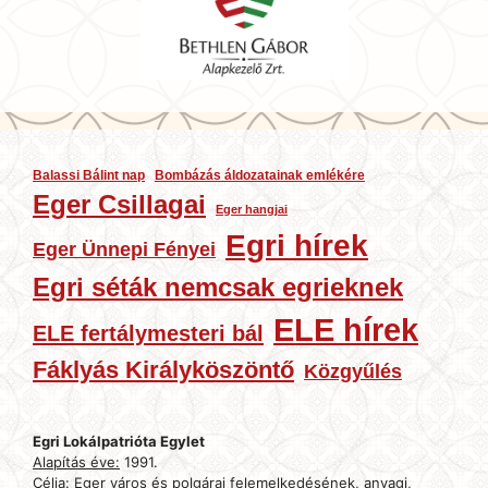
Balassi Bálint nap
Bombázás áldozatainak emlékére
Eger Csillagai
Eger hangjai
Egri hírek
Eger Ünnepi Fényei
Egri séták nemcsak egrieknek
ELE hírek
ELE fertálymesteri bál
Fáklyás Királyköszöntő
Közgyűlés
Egri Lokálpatrióta Egylet
Alapítás éve:
1991.
Célja:
Eger város és polgárai felemelkedésének, anyagi,