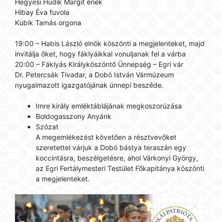
Hegyesi Hudik Margit ének
Hibay Éva fuvola
Kubik Tamás orgona
19:00 – Habis László elnök köszönti a megjelenteket, majd
invitálja őket, hogy fáklyáikkal vonuljanak fel a várba
20:00 – Fáklyás Királyköszöntő Ünnepség – Egri vár
Dr. Petercsák Tivadar, a Dobó István Vármúzeum
nyugalmazott igazgatójának ünnepi beszéde.
Imre király emléktáblájának megkoszorúzása
Boldogasszony Anyánk
Szózat
A megemlékezést követően a résztvevőket
szeretettel várjuk a Dobó bástya teraszán egy
koccintásra, beszélgetésre, ahol Várkonyi György,
az Egri Fertálymesteri Testület Főkapitánya köszönti
a megjelenteket.