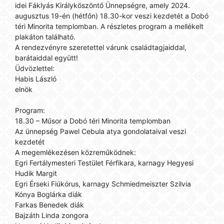
idei Fáklyás Királyköszöntő Ünnepségre, amely 2024.
augusztus 19-én (hétfőn) 18.30-kor veszi kezdetét a Dobó
téri Minorita templomban. A részletes program a mellékelt
plakáton található.
A rendezvényre szeretettel várunk családtagjaiddal,
barátaiddal együtt!
Üdvözlettel:
Habis László
elnök
Program:
18.30 – Műsor a Dobó téri Minorita templomban
Az ünnepség Pawel Cebula atya gondolataival veszi
kezdetét
A megemlékezésen közreműködnek:
Egri Fertálymesteri Testület Férfikara, karnagy Hegyesi
Hudik Margit
Egri Érseki Fiúkórus, karnagy Schmiedmeiszter Szilvia
Kónya Boglárka diák
Farkas Benedek diák
Bajzáth Linda zongora