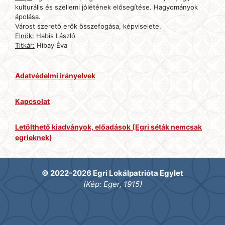
kulturális és szellemi jólétének elősegítése. Hagyományok
ápolása.
Várost szerető erők összefogása, képviselete.
Elnök:
Habis László
Titkár:
Hibay Éva
Adatvédelmi irányelvek
Kapcsolat
Letölthető kiadványok, előadások (Egri séták nemcsak
egrieknek)
© 2022-2026 Egri Lokálpatrióta Egylet
(Kép: Eger, 1915)