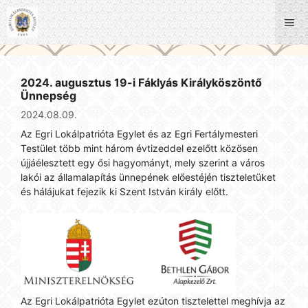
Kilépés
a
Me
tartalomba
2024. augusztus 19-i Fáklyás Királyköszöntő
Ünnepség
2024.08.09.
Az Egri Lokálpatrióta Egylet és az Egri Fertálymesteri
Testület több mint három évtizeddel ezelőtt közösen
újjáélesztett egy ősi hagyományt, mely szerint a város
lakói az államalapítás ünnepének előestéjén tiszteletüket
és hálájukat fejezik ki Szent István király előtt.
Az Egri Lokálpatrióta Egylet ezúton tisztelettel meghívja az