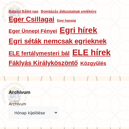
Balassi Bálint nap
Bombázás áldozatainak emlékére
Eger Csillagai
Eger hangjai
Egri hírek
Eger Ünnepi Fényei
Egri séták nemcsak egrieknek
ELE hírek
ELE fertálymesteri bál
Fáklyás Királyköszöntő
Közgyűlés
Archívum
Archívum