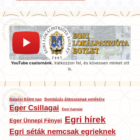
YouTube csatornánk.
Iratkozzon fel, és kövessen minket ott
is.
Balassi Bálint nap
Bombázás áldozatainak emlékére
Eger Csillagai
Eger hangjai
Egri hírek
Eger Ünnepi Fényei
Egri séták nemcsak egrieknek