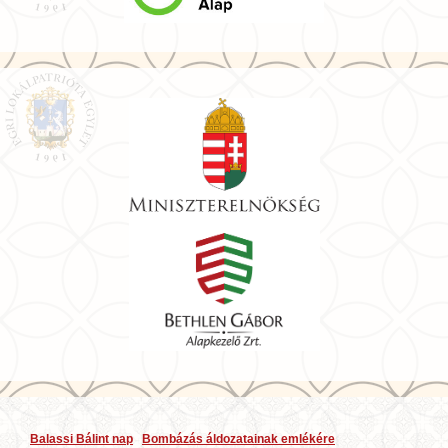
Balassi Bálint nap
Bombázás áldozatainak emlékére