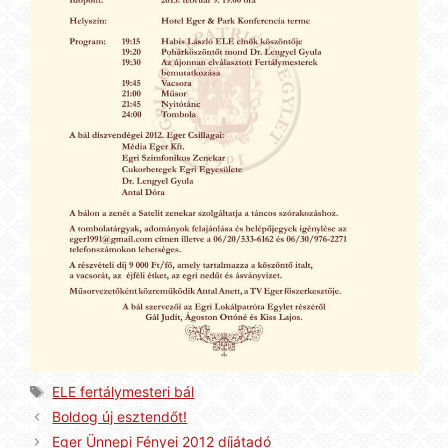
Címkék
ELE fertálymesteri bál
Boldog új esztendőt!
Eger Ünnepi Fényei 2012 díjátadó