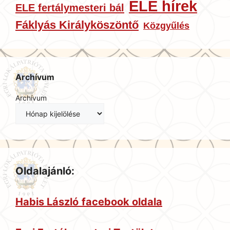
ELE hírek
ELE fertálymesteri bál
Fáklyás Királyköszöntő
Közgyűlés
Archívum
Archívum
Oldalajánló:
Habis László
facebook oldala