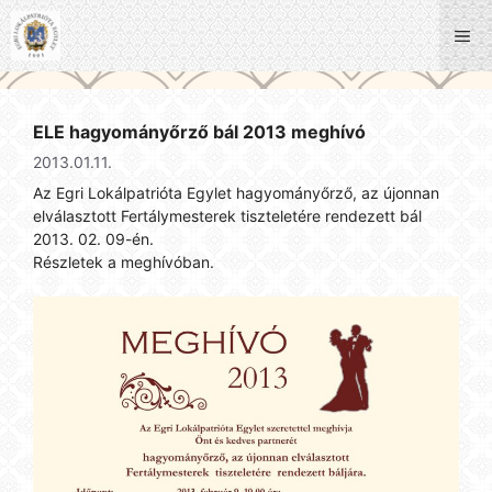
Kilépés
a
Me
tartalomba
ELE hagyományőrző bál 2013 meghívó
2013.01.11.
Az Egri Lokálpatrióta Egylet hagyományőrző, az újonnan
elválasztott Fertálymesterek tiszteletére rendezett bál
2013. 02. 09-én.
Részletek a meghívóban.