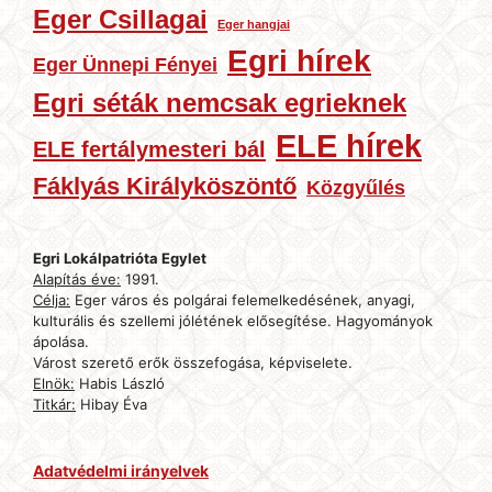
Eger Csillagai
Eger hangjai
Egri hírek
Eger Ünnepi Fényei
Egri séták nemcsak egrieknek
ELE hírek
ELE fertálymesteri bál
Fáklyás Királyköszöntő
Közgyűlés
Egri Lokálpatrióta Egylet
Alapítás éve:
1991.
Célja:
Eger város és polgárai felemelkedésének, anyagi,
kulturális és szellemi jólétének elősegítése. Hagyományok
ápolása.
Várost szerető erők összefogása, képviselete.
Elnök:
Habis László
Titkár:
Hibay Éva
Adatvédelmi irányelvek