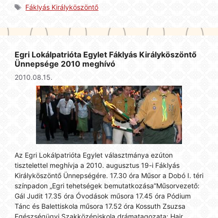
Címkék
Fáklyás Királyköszöntő
Egri Lokálpatrióta Egylet Fáklyás Királyköszöntő
Ünnepsége 2010 meghívó
2010.08.15.
Az Egri Lokálpatrióta Egylet választmánya ezúton
tisztelettel meghívja a 2010. augusztus 19-i Fáklyás
Királyköszöntő Ünnepségére. 17.30 óra Műsor a Dobó I. téri
színpadon „Egri tehetségek bemutatkozása”Műsorvezető:
Gál Judit 17.35 óra Óvodások műsora 17.45 óra Pódium
Tánc és Balettiskola műsora 17.52 óra Kossuth Zsuzsa
Egészségügyi Szakközépiskola drámatagozata: Hair