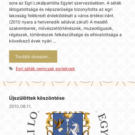
sora az Egri Lokálpatrióta Egylet szervezésében. A séták
látogatottsága és népszerűsége bizonyította az egri
lakosság felébredt érdeklődését a város értékei iránt.
(2010 nyara a hetvenedik sétával zárul!) A mesélő
szakemberek, művészettörténészek, muzeológusok,
régészek, történészek felkészültsége és elhivatottsága a
következő évek nyári …
Tovább olvasom…
Címkék
Egri séták nemcsak egrieknek
Újszülöttek köszöntése
2010.08.11.