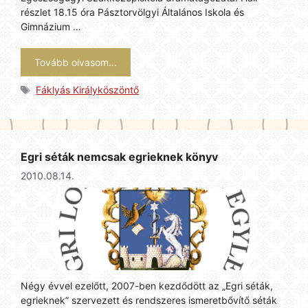
részlet 18.15 óra Pásztorvölgyi Általános Iskola és
Gimnázium …
Tovább olvasom…
Címkék
Fáklyás Királyköszöntő
Egri séták nemcsak egrieknek könyv
2010.08.14.
Négy évvel ezelőtt, 2007-ben kezdődött az „Egri séták,
egrieknek” szervezett és rendszeres ismeretbővítő séták