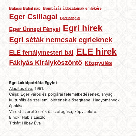
Balassi Bálint nap
Bombázás áldozatainak emlékére
Eger Csillagai
Eger hangjai
Egri hírek
Eger Ünnepi Fényei
Egri séták nemcsak egrieknek
ELE hírek
ELE fertálymesteri bál
Fáklyás Királyköszöntő
Közgyűlés
Egri Lokálpatrióta Egylet
Alapítás éve:
1991.
Célja:
Eger város és polgárai felemelkedésének, anyagi,
kulturális és szellemi jólétének elősegítése. Hagyományok
ápolása.
Várost szerető erők összefogása, képviselete.
Elnök:
Habis László
Titkár:
Hibay Éva