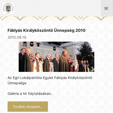
Kilépés
a
Me
tartalomba
Fáklyás Királyköszöntő Ünnepség 2010
2010.08.19.
Az Egri Lokálpatrióta Egylet Fáklyás Királyköszöntő
Ünnepsége
Galéria a hír folytatásában…
Tovább olvasom…