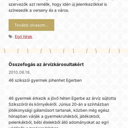
szervezők azt remélik, hogy idén új jelentkezőkkel is
színesedik a verseny és a város.
Tovább olvasom…
Címkék
Egri hírek
Összefogás az árvízkárosultakért
2010.06.18.
46 szikszói gyermek pihenhet Egerben
46 gyermek érkezik a jövő héten Egerbe az árvíz sújtotta
Szikszóról és környékéről. Június 20-án a színházban
jótékonysági gálaműsort tartanak, közben még egész
hónapban várják a gyermekruhákból, játékokból,
pelenkákból, bébi ételekből álló adományokat az egri