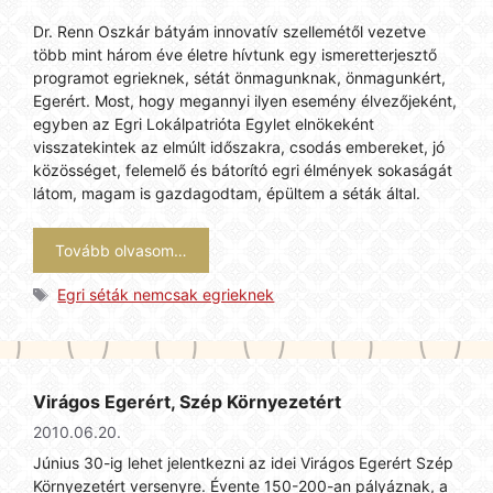
Dr. Renn Oszkár bátyám innovatív szellemétől vezetve
több mint három éve életre hívtunk egy ismeretterjesztő
programot egrieknek, sétát önmagunknak, önmagunkért,
Egerért. Most, hogy megannyi ilyen esemény élvezőjeként,
egyben az Egri Lokálpatrióta Egylet elnökeként
visszatekintek az elmúlt időszakra, csodás embereket, jó
közösséget, felemelő és bátorító egri élmények sokaságát
látom, magam is gazdagodtam, épültem a séták által.
Tovább olvasom…
Címkék
Egri séták nemcsak egrieknek
Virágos Egerért, Szép Környezetért
2010.06.20.
Június 30-ig lehet jelentkezni az idei Virágos Egerért Szép
Környezetért versenyre. Évente 150-200-an pályáznak, a