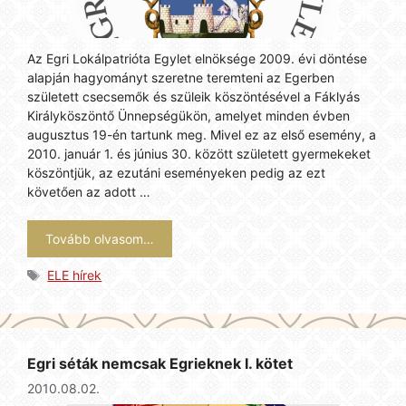
Az Egri Lokálpatrióta Egylet elnöksége 2009. évi döntése
alapján hagyományt szeretne teremteni az Egerben
született csecsemők és szüleik köszöntésével a Fáklyás
Királyköszöntő Ünnepségükön, amelyet minden évben
augusztus 19-én tartunk meg. Mivel ez az első esemény, a
2010. január 1. és június 30. között született gyermekeket
köszöntjük, az ezutáni eseményeken pedig az ezt
követően az adott …
Tovább olvasom…
Címkék
ELE hírek
Egri séták nemcsak Egrieknek I. kötet
2010.08.02.