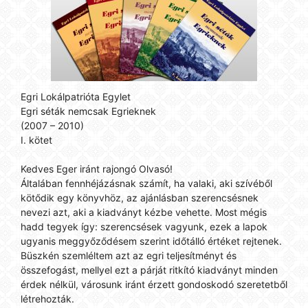
Egri Lokálpatrióta Egylet
Egri séták nemcsak Egrieknek
(2007 – 2010)
I. kötet
Kedves Eger iránt rajongó Olvasó!
Általában fennhéjázásnak számít, ha valaki, aki szívéből
kötődik egy könyvhöz, az ajánlásban szerencsésnek
nevezi azt, aki a kiadványt kézbe vehette. Most mégis
hadd tegyek így: szerencsések vagyunk, ezek a lapok
ugyanis meggyőződésem szerint időtálló értéket rejtenek.
Büszkén szemléltem azt az egri teljesítményt és
összefogást, mellyel ezt a párját ritkító kiadványt minden
érdek nélkül, városunk iránt érzett gondoskodó szeretetből
létrehozták.