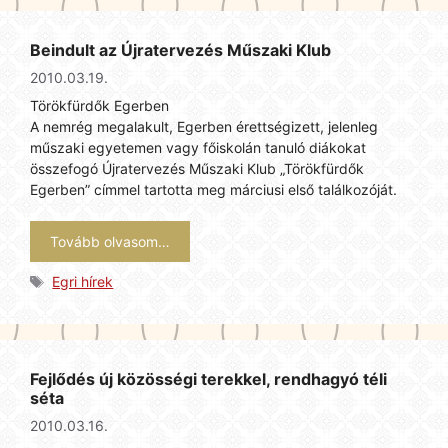
Beindult az Újratervezés Műszaki Klub
2010.03.19.
Törökfürdők Egerben
A nemrég megalakult, Egerben érettségizett, jelenleg
műszaki egyetemen vagy főiskolán tanuló diákokat
összefogó Újratervezés Műszaki Klub „Törökfürdők
Egerben” címmel tartotta meg márciusi első találkozóját.
Tovább olvasom…
Címkék
Egri hírek
Fejlődés új közösségi terekkel, rendhagyó téli
séta
2010.03.16.