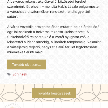
A belváros rekonstrukciójával új közösségi tereket
szeretnénk létrehozni – mondta Habis László polgármester
a városháza dísztermében rendezett rendhagyó „téli
sétán”.
A város vezetője prezentációban mutatta be az érdeklődő
egri lakosoknak a belváros rekonstrukciós terveit. A
funkcióbővítő rekonstrukció a vártól nyugatra eső, a
Minarettől a Piaccsarnokig, a Barátok templomáig, valamint
a várfeljáróig terjedő, négyzet alakú terület legfontosabb
műemlékeit érinti majd.
Tovább olvasom…
Címkék
Egri hírek
További bejegyzések