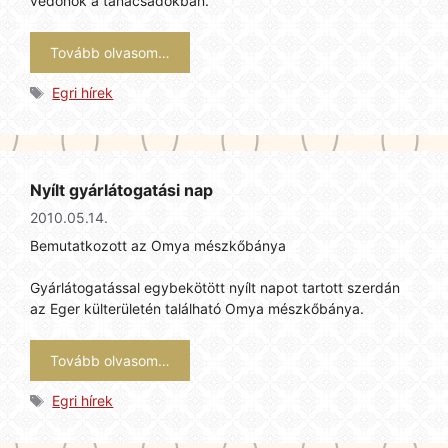
védőnők a tanácsadókban.
Tovább olvasom…
Címkék
Egri hírek
Nyílt gyárlátogatási nap
2010.05.14.
Bemutatkozott az Omya mészkőbánya
Gyárlátogatással egybekötött nyílt napot tartott szerdán
az Eger külterületén található Omya mészkőbánya.
Tovább olvasom…
Címkék
Egri hírek