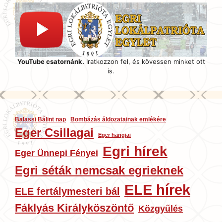
YouTube csatornánk.
Iratkozzon fel, és kövessen minket ott
is.
Balassi Bálint nap
Bombázás áldozatainak emlékére
Eger Csillagai
Eger hangjai
Egri hírek
Eger Ünnepi Fényei
Egri séták nemcsak egrieknek
ELE hírek
ELE fertálymesteri bál
Fáklyás Királyköszöntő
Közgyűlés