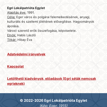
Egri Lokálpatrióta Egylet
Alapítás éve:
1991.
Célja:
Eger város és polgárai felemelkedésének, anyagi,
kulturális és szellemi jólétének elősegítése. Hagyományok
ápolása.
Várost szerető erők összefogása, képviselete.
Elnök:
Habis László
Titkár:
Hibay Éva
Adatvédelmi irányelvek
Kapcsolat
Letölthető kiadványok, előadások (Egri séták nemcsak
egrieknek)
© 2022-2026 Egri Lokálpatrióta Egylet
(Kép: Eger, 1915)