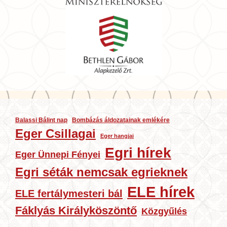
Balassi Bálint nap
Bombázás áldozatainak emlékére
Eger Csillagai
Eger hangjai
Egri hírek
Eger Ünnepi Fényei
Egri séták nemcsak egrieknek
ELE hírek
ELE fertálymesteri bál
Fáklyás Királyköszöntő
Közgyűlés