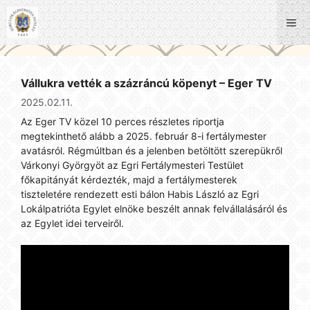
Kilépés
a
Me
tartalomba
Vállukra vették a százráncú köpenyt – Eger TV
2025.02.11.
Az Eger TV közel 10 perces részletes riportja
megtekinthető alább a 2025. február 8-i fertálymester
avatásról. Régmúltban és a jelenben betöltött szerepükről
Várkonyi Györgyöt az Egri Fertálymesteri Testület
főkapitányát kérdezték, majd a fertálymesterek
tiszteletére rendezett esti bálon Habis László az Egri
Lokálpatrióta Egylet elnöke beszélt annak felvállalásáról és
az Egylet idei terveiről.