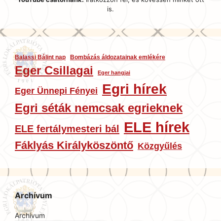
is.
Balassi Bálint nap
Bombázás áldozatainak emlékére
Eger Csillagai
Eger hangjai
Egri hírek
Eger Ünnepi Fényei
Egri séták nemcsak egrieknek
ELE hírek
ELE fertálymesteri bál
Fáklyás Királyköszöntő
Közgyűlés
Archívum
Archívum