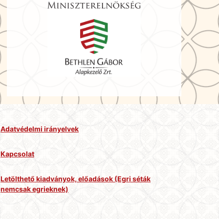
Adatvédelmi irányelvek
Kapcsolat
Letölthető kiadványok, előadások (Egri séták
nemcsak egrieknek)