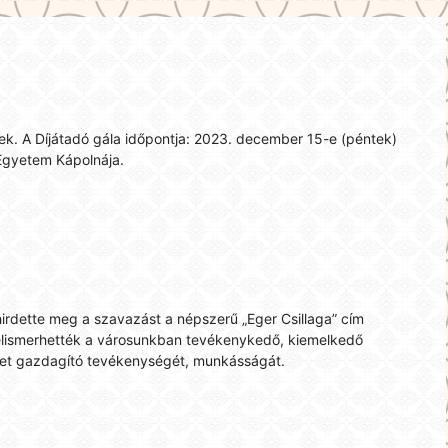
tek. A Díjátadó gála időpontja: 2023. december 15-e (péntek)
 Egyetem Kápolnája.
irdette meg a szavazást a népszerű „Eger Csillaga” cím
 elismerhették a városunkban tevékenykedő, kiemelkedő
eket gazdagító tevékenységét, munkásságát.