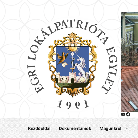
Kilépés
a
tartalomba
@egrilo
Habis Lász
Kezdőoldal
Dokumentumok
Magunkról