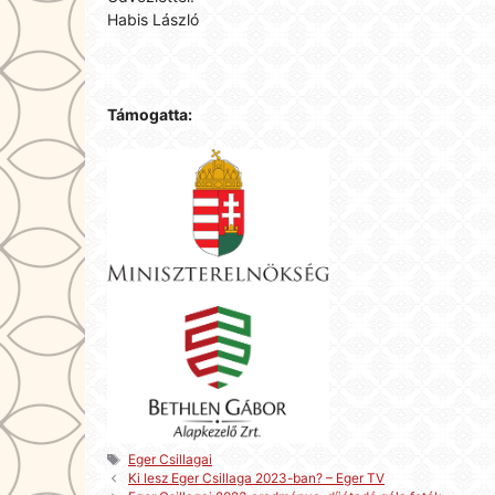
Habis László
Támogatta:
Címkék
Eger Csillagai
Ki lesz Eger Csillaga 2023-ban? – Eger TV