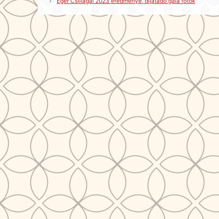
Eger Csillagai 2023 eredménye, díjátadó gála fotók