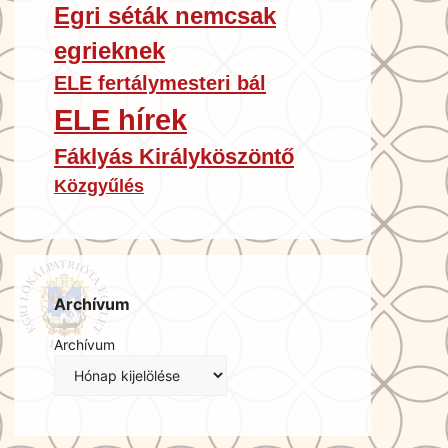
Egri séták nemcsak
egrieknek
ELE fertálymesteri bál
ELE hírek
Fáklyás Királyköszöntő
Közgyűlés
Archívum
Archívum