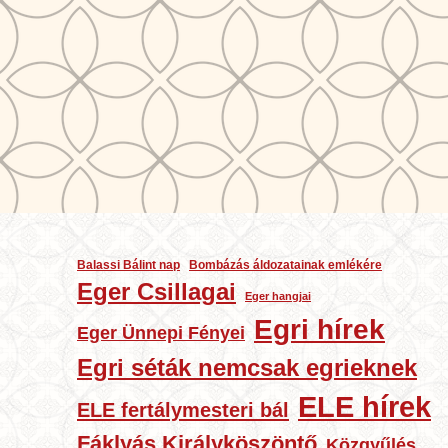
Balassi Bálint nap
Bombázás áldozatainak emlékére
Eger Csillagai
Eger hangjai
Egri hírek
Eger Ünnepi Fényei
Egri séták nemcsak egrieknek
ELE hírek
ELE fertálymesteri bál
Fáklyás Királyköszöntő
Közgyűlés