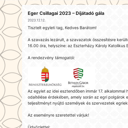
Eger Csillagai 2023 – Díjátadó gála
2023.12.12.
Tisztelt egyleti tag, Kedves Barátom!
A szavazás lezárult, a szavazatok összesítésre kerül
16.00 óra, helyszíne: az Eszterházy Károly Katolikus
A rendezvény
támogatói:
Az egylet az idei esztendőben immár 17. alkalommal h
odaítélése érdekében, amely során az egri polgárok
teljesítményt nyújtó személyek és szervezetek egri
Az eseményre szeretettel várjuk!
Üdvözlettel: