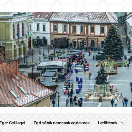
kalpatriotak
ló
Eger Csillagai
Egri séták nemcsak egrieknek
Letöltések