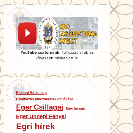
YouTube csatornánk.
Iratkozzon fel, és
kövessen minket ott is.
Balassi Bálint nap
Bombázás áldozatainak emlékére
Eger Csillagai
Eger hangjai
Eger Ünnepi Fényei
Egri hírek