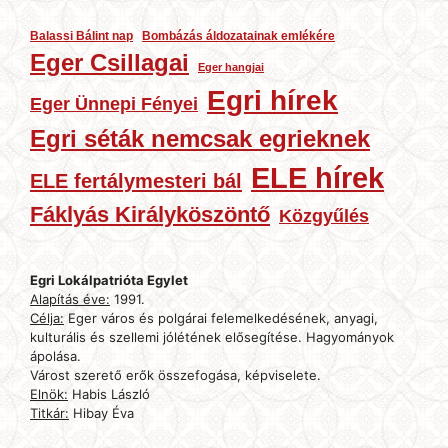
Balassi Bálint nap
Bombázás áldozatainak emlékére
Eger Csillagai
Eger hangjai
Egri hírek
Eger Ünnepi Fényei
Egri séták nemcsak egrieknek
ELE hírek
ELE fertálymesteri bál
Fáklyás Királyköszöntő
Közgyűlés
Egri Lokálpatrióta Egylet
Alapítás éve:
1991.
Célja:
Eger város és polgárai felemelkedésének, anyagi,
kulturális és szellemi jólétének elősegítése. Hagyományok
ápolása.
Várost szerető erők összefogása, képviselete.
Elnök:
Habis László
Titkár:
Hibay Éva