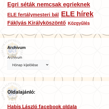
Egri séták nemcsak egrieknek
ELE hírek
ELE fertálymesteri bál
Fáklyás Királyköszöntő
Közgyűlés
Archívum
Archívum
Oldalajánló:
Habis László
facebook oldala