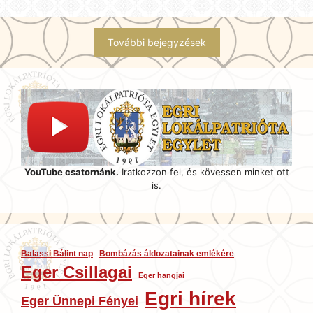
További bejegyzések
YouTube csatornánk.
Iratkozzon fel, és kövessen minket ott
is.
Balassi Bálint nap
Bombázás áldozatainak emlékére
Eger Csillagai
Eger hangjai
Egri hírek
Eger Ünnepi Fényei