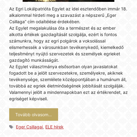
Az Egri Lokálpatrióta Egylet az idei esztendőben immár 18.
alkalommal hirdeti meg a szavazást a népszerű „Eger
Csillaga” cím odaítélése érdekében.
Az Egylet megalakulása óta a természet és az ember
alkotta értékek gazdagítását szolgálja, ezért is fontos
számunkra, hogy az egri polgárok a voksolással
elismerhessék a városunkban tevékenykedő, kiemelkedő
teljesítményt nyújtó szervezetek és személyek egrieket
gazdagító munkásságát.
Az Egylet választmánya elsősorban olyan javaslatokat
fogadott be a jelölt szervezetekre, személyekre, akiknek
tevékenysége, szemlélete középpontjában a humánum áll,
továbbá az egriek életminőségének jobbítását szolgálják.
Valamennyi jelölt a mindennapokban ezt az értékrendet, az
egriséget képviseli.
Tovább olvasom…
Címkék
Eger Csillagai
,
ELE hírek