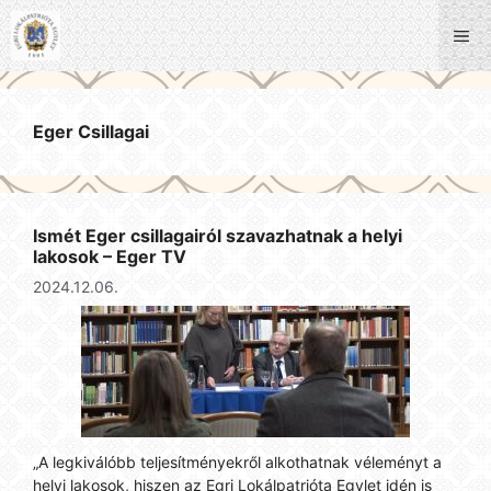
Kilépés
a
Me
tartalomba
Eger Csillagai
Ismét Eger csillagairól szavazhatnak a helyi
lakosok – Eger TV
2024.12.06.
„A legkiválóbb teljesítményekről alkothatnak véleményt a
helyi lakosok, hiszen az Egri Lokálpatrióta Egylet idén is