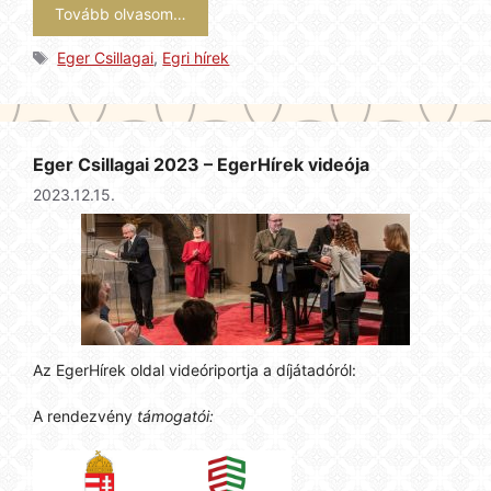
Tovább olvasom…
Címkék
Eger Csillagai
,
Egri hírek
Eger Csillagai 2023 – EgerHírek videója
2023.12.15.
Az EgerHírek oldal videóriportja a díjátadóról:
A rendezvény
támogatói: