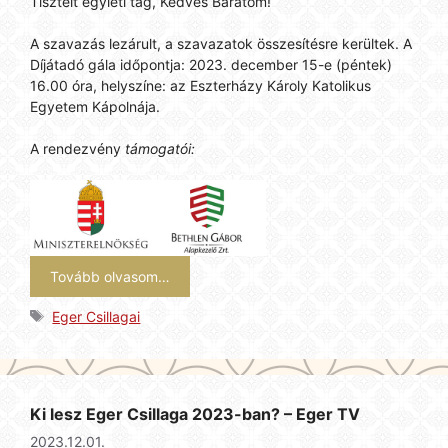
Tisztelt egyleti tag, Kedves Barátom!
A szavazás lezárult, a szavazatok összesítésre kerültek. A
Díjátadó gála időpontja: 2023. december 15-e (péntek)
16.00 óra, helyszíne: az Eszterházy Károly Katolikus
Egyetem Kápolnája.
A rendezvény
támogatói:
Tovább olvasom…
Címkék
Eger Csillagai
Ki lesz Eger Csillaga 2023-ban? – Eger TV
2023.12.01.