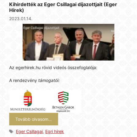
Kihirdették az Eger Csillagai díjazottjait (Eger
Hírek)
2023.01.14.
Az egerhirek.hu rövid videós összefoglalója:
A rendezvény
támogatói:
Tovább olvasom…
Címkék
Eger Csillagai
,
Egri hírek