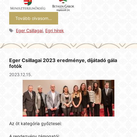
Tovább olvasom…
Címkék
Eger Csillagai
,
Egri hírek
Eger Csillagai 2023 eredménye, díjátadó gála
fotók
2023.12.15.
Az öt kategória győztesei:
A rendezvény
támogatói: