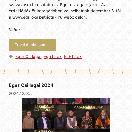
szavazásra bocsátotta az Eger csillaga díjakat. Az
érdeklődők öt kategóriában voksolhatnak december 6-tól
a www.egrilokalpatriotak.hu weboldalon.”
Videó:
Tovább olvasom…
Címkék
Eger Csillagai
,
Egri hírek
,
ELE hírek
Eger Csillagai 2024
2024.12.05.