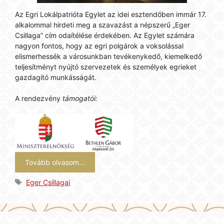
Az Egri Lokálpatrióta Egylet az idei esztendőben immár 17.
alkalommal hirdeti meg a szavazást a népszerű „Eger
Csillaga” cím odaítélése érdekében. Az Egylet számára
nagyon fontos, hogy az egri polgárok a voksolással
elismerhessék a városunkban tevékenykedő, kiemelkedő
teljesítményt nyújtó szervezetek és személyek egrieket
gazdagító munkásságát.
A rendezvény
támogatói:
Tovább olvasom…
Címkék
Eger Csillagai