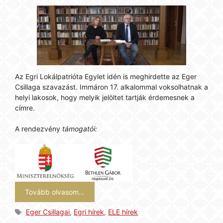
Az Egri Lokálpatrióta Egylet idén is meghirdette az Eger
Csillaga szavazást. Immáron 17. alkalommal voksolhatnak a
helyi lakosok, hogy melyik jelöltet tartják érdemesnek a
címre.
A rendezvény
támogatói:
Tovább olvasom…
Címkék
Eger Csillagai
,
Egri hírek
,
ELE hírek